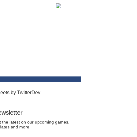
EN
eets by TwitterDev
wsletter
t the latest on our upcoming games,
dates and more!