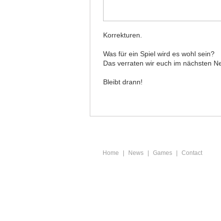
Korrekturen.
Was für ein Spiel wird es wohl sein?
Das verraten wir euch im nächsten N
Bleibt drann!
Home
|
News
|
Games
|
Contact