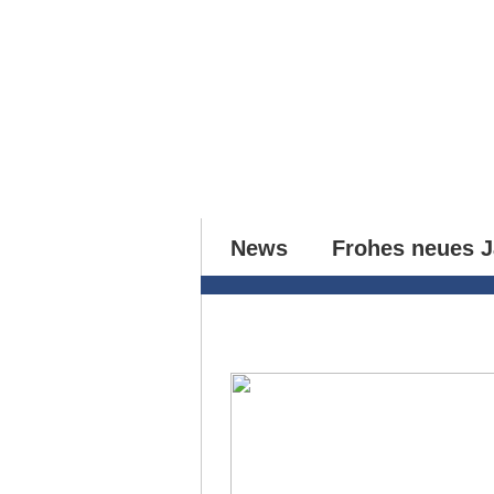
Home
News
Games
News
Frohes neues J
01.01.2020